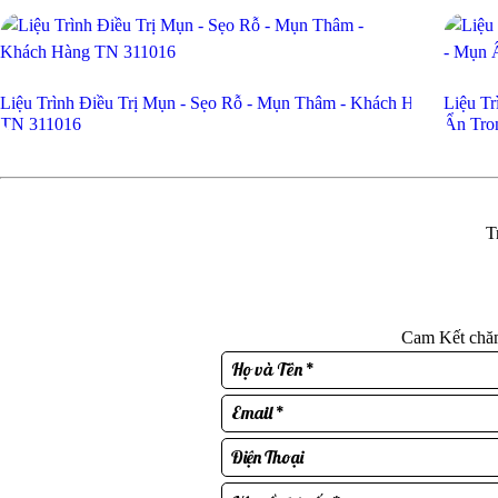
Liệu Trình Điều Trị Mụn - Sẹo Rỗ - Mụn Thâm - Khách Hàng
Liệu T
TN 311016
Ẩn Tro
T
Cam Kết chăm 