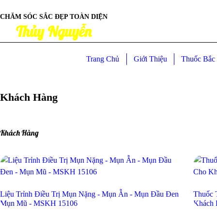
CHĂM SÓC SẮC ĐẸP TOÀN DIỆN
Thủy Nguyễn
Trang Chủ
Giới Thiệu
Thuốc Bắc 
Khách Hàng
Khách Hàng
Liệu Trỉnh Điều Trị Mụn Nặng - Mụn Ẫn - Mụn Đầu Đen -
Thuốc 
Mụn Mũ - MSKH 15106
Khách 